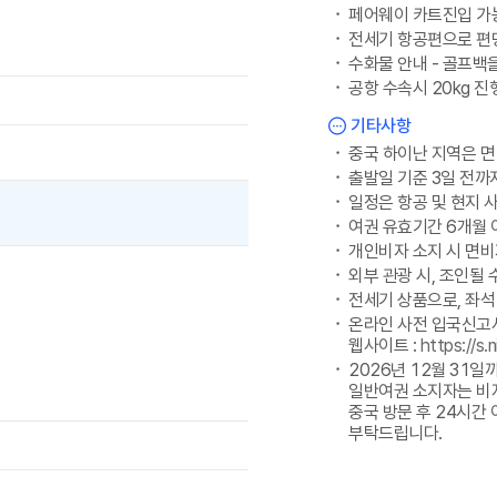
페어웨이 카트진입 가능
전세기 항공편으로 편명
수화물 안내 - 골프백을
공항 수속시 20kg 진
기타사항
중국 하이난 지역은 면
출발일 기준 3일 전까
일정은 항공 및 현지 
여권 유효기간 6개월 
개인비자 소지 시 면비
외부 관광 시, 조인될 
전세기 상품으로, 좌석
온라인 사전 입국신고서
웹사이트 :
https://s.n
2026년 12월 31일
일반여권 소지자는 비자
중국 방문 후 24시간
부탁드립니다.