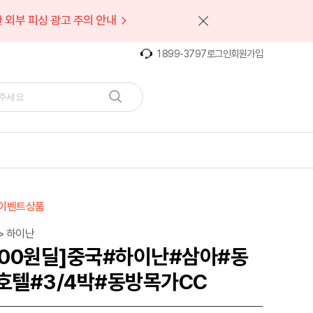
 외부 피싱 광고 주의 안내
1899-3797
로그인
회원가입
이벤트상품
> 하이난
100원딜]중국#하이난#삼아#동
호텔#3/4박#동방목가CC