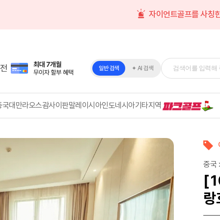
자이언트골프를 사칭한
전
일반 검색
✦ AI 검색
중국
대만
라오스
괌
사이판
말레이시아
인도네시아
기타지역
중국 
[
랑