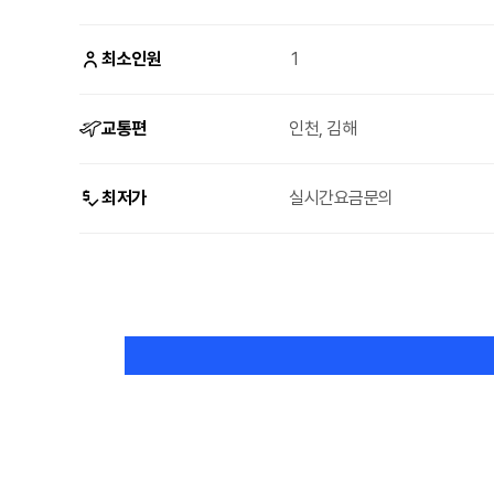
최소인원
1
교통편
인천, 김해
최저가
실시간요금문의