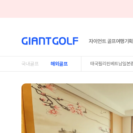
기획
자이언트 골프여행
국내골프
해외골프
태국
필리핀
베트남
일본