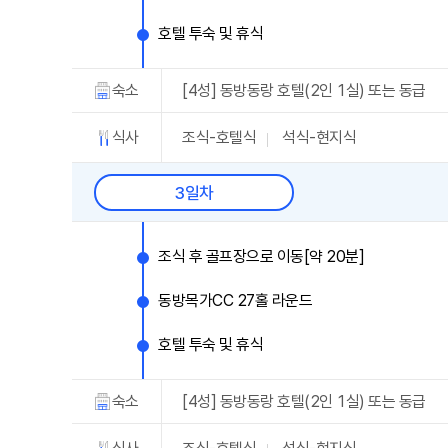
호텔 투숙 및 휴식
숙소
[4성] 동방동랑 호텔(2인 1실) 또는 동급
식사
조식-호텔식
석식-현지식
3일차
조식 후 골프장으로 이동[약 20분]
동방목가CC 27홀 라운드
호텔 투숙 및 휴식
숙소
[4성] 동방동랑 호텔(2인 1실) 또는 동급