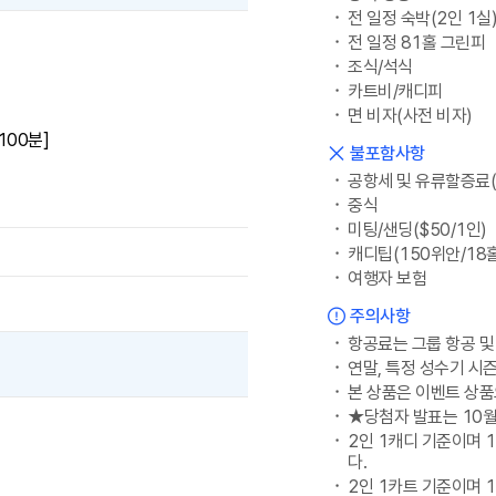
전 일정 숙박(2인 1실
전 일정 81홀 그린피
조식/석식
카트비/캐디피
면 비자(사전 비자)
100분]
불포함사항
공항세 및 유류할증료
중식
미팅/샌딩($50/1인)
캐디팁(150위안/18홀
여행자 보험
주의사항
항공료는 그룹 항공 및
연말, 특정 성수기 시
본 상품은 이벤트 상품
★당첨자 발표는 10월
2인 1캐디 기준이며 1
다.
2인 1카트 기준이며 1