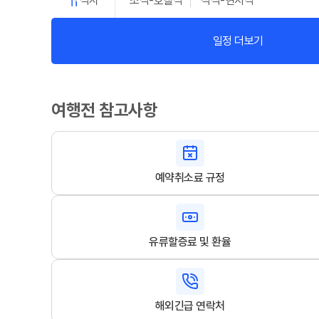
식사
조식-호텔식
석식-현지식
일정 더보기
여행전 참고사항
예약취소료 규정
유류할증료 및 환율
해외긴급 연락처