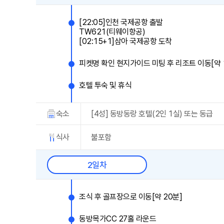
[22:05]인천 국제공항 출발
TW621(티웨이항공)
[02:15+1]삼아 국제공항 도착
피켓명 확인 현지가이드 미팅 후 리조트 이동[약 
호텔 투숙 및 휴식
숙소
[4성] 동방동랑 호텔(2인 1실) 또는 동급
식사
불포함
2일차
조식 후 골프장으로 이동[약 20분]
동방목가CC 27홀 라운드