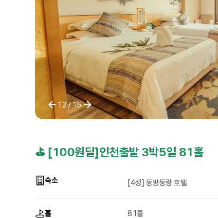
12
/
15
⛳ [100원딜]인천출발 3박5일 81홀
숙소
[4성] 동방동랑 호텔
홀
81홀